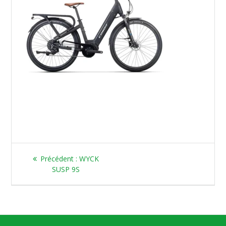
Article
Précédent :
WYCK
précédent
SUSP 9S
: