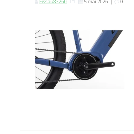
Fissau83260
5 mai 2026
|
0