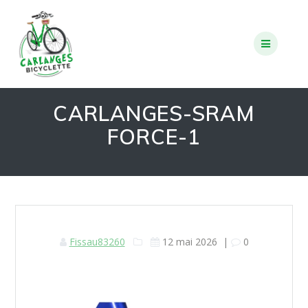
Skip
to
content
CARLANGES-SRAM
FORCE-1
Fissau83260
12 mai 2026
|
0