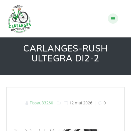
Skip
to
content
CARLANGES-RUSH
ULTEGRA DI2-2
Fissau83260
12 mai 2026
|
0