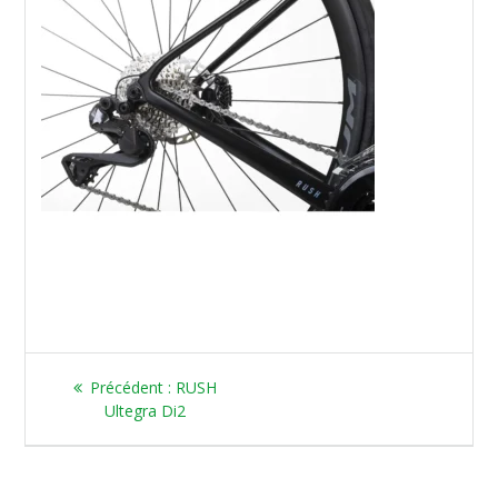
Article
Précédent :
RUSH
précédent
Ultegra Di2
: