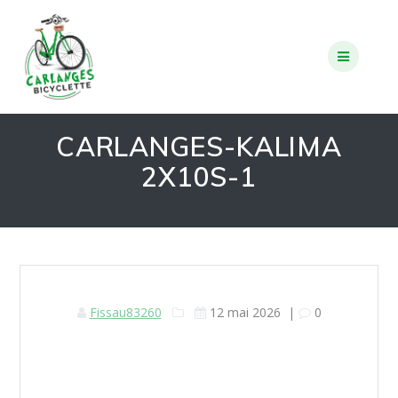
Skip
to
content
CARLANGES-KALIMA
2X10S-1
Fissau83260
12 mai 2026
|
0