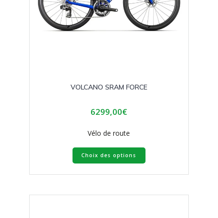
produit
VOLCANO SRAM FORCE
6299,00
€
Vélo de route
Ce
Choix des options
produit
a
plusieurs
variations.
Les
options