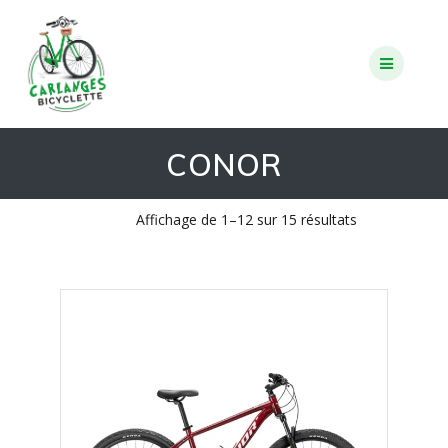
Skip
to
content
CONOR
Trié
Affichage de 1–12 sur 15 résultats
par
popularité