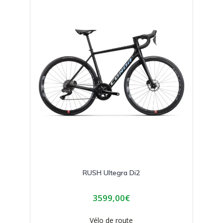
options
peuvent
être
choisies
sur
la
page
du
produit
RUSH Ultegra Di2
3599,00
€
Vélo de route