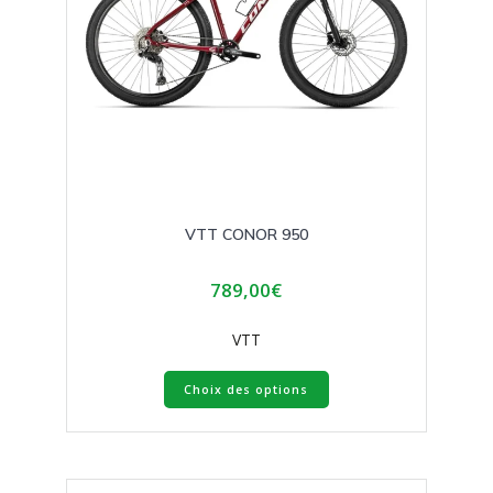
VTT CONOR 950
789,00
€
VTT
Ce
Choix des options
produit
a
plusieurs
variations.
Les