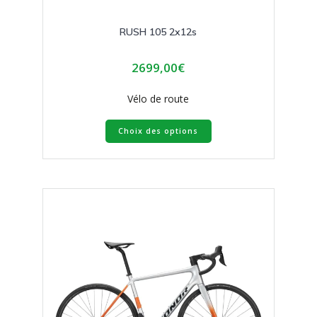
RUSH 105 2x12s
2699,00
€
Vélo de route
Ce
Choix des options
produit
a
plusieurs
variations.
Les
options
peuvent
être
choisies
sur
la
page
du