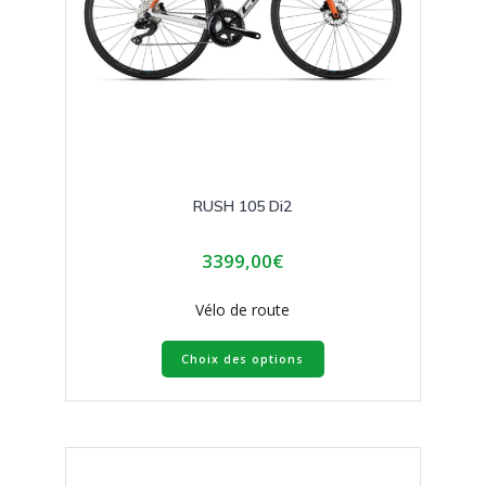
produit
RUSH 105 Di2
3399,00
€
Vélo de route
Ce
Choix des options
produit
a
plusieurs
variations.
Les
options