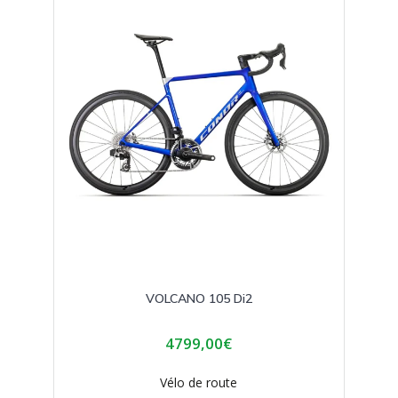
peuvent
être
choisies
sur
la
page
du
produit
VOLCANO 105 Di2
4799,00
€
Vélo de route