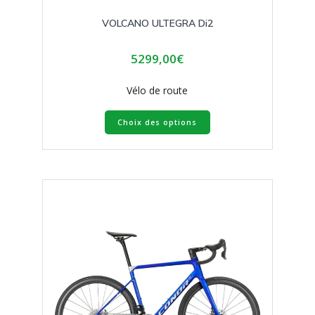
VOLCANO ULTEGRA Di2
5299,00
€
Vélo de route
Ce
Choix des options
produit
a
plusieurs
variations.
Les
options
peuvent
être
choisies
sur
la
page
du