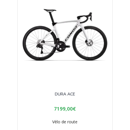
peuvent
être
choisies
sur
la
page
du
produit
DURA ACE
7199,00
€
Vélo de route
Ce