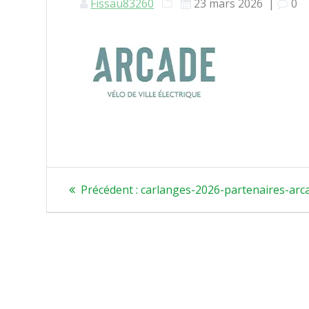
Fissau83260
23 mars 2026
|
0
Article
Précédent :
carlanges-2026-partenaires-arc
précédent
: