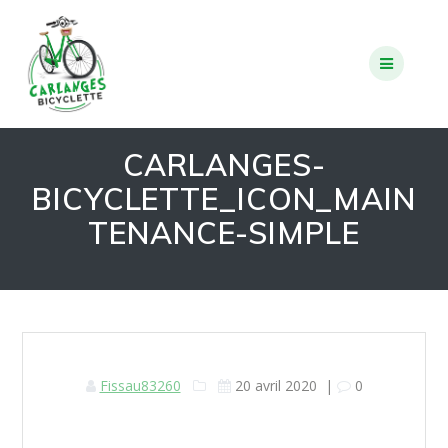
Skip
to
content
CARLANGES-
BICYCLETTE_ICON_MAIN
TENANCE-SIMPLE
Fissau83260
20 avril 2020
|
0