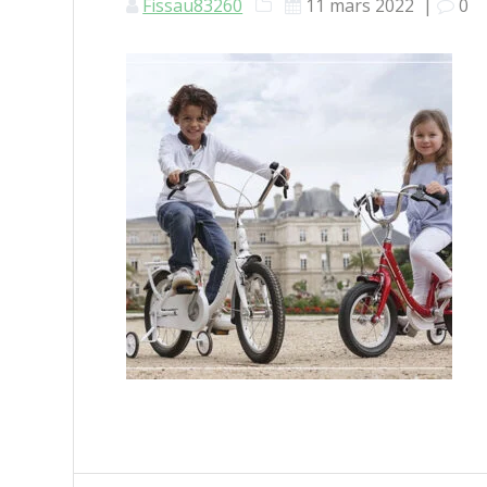
Fissau83260
11 mars 2022
|
0