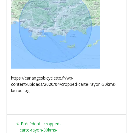
https://carlangesbicyclette.fr/wp-
content/uploads/2020/04/cropped-carte-rayon-30kms-
lacrau.jpg
Article
Précédent :
cropped-
précédent
carte-rayon-30kms-