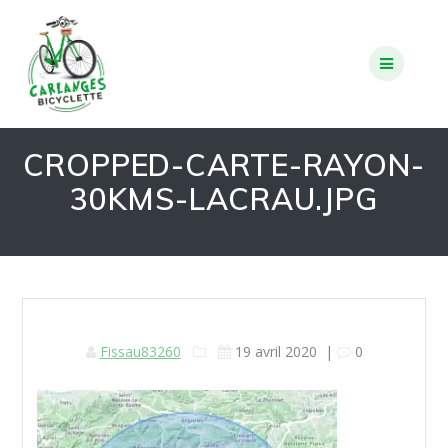
Skip
to
content
CROPPED-CARTE-RAYON-
30KMS-LACRAU.JPG
Fissau83260
19 avril 2020
|
0