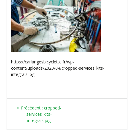
https://carlangesbicyclette.fr/wp-
content/uploads/2020/04/cropped-services_kits-
integrals.jpg
Article
Précédent :
cropped-
précédent
services_kits-
:
integrals.jpg