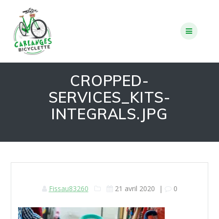
Skip
to
content
CROPPED-
SERVICES_KITS-
INTEGRALS.JPG
Fissau83260
21 avril 2020
|
0